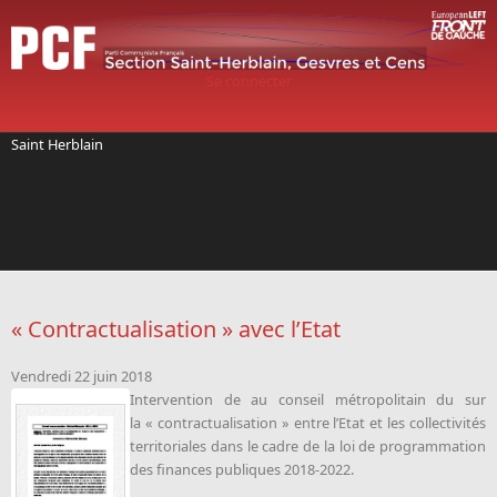
Aller au contenu principal
Se connecter
Saint Herblain
« Contractualisation » avec l’Etat
Vendredi 22 juin 2018
Intervention de
au conseil métropolitain du sur
la « contractualisation » entre l’Etat et les collectivités
territoriales dans le cadre de la loi de programmation
des finances publiques 2018-2022.