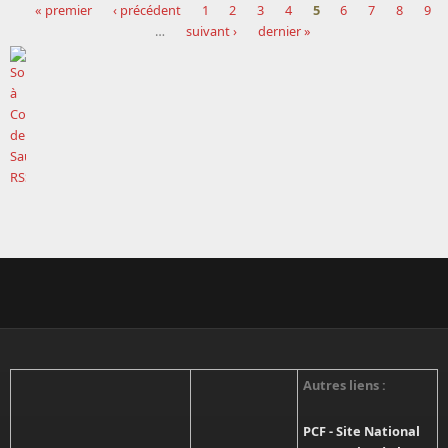
« premier
‹ précédent
1
2
3
4
5
6
7
8
9
…
suivant ›
dernier »
Pages
Autres liens :
PCF - Site National