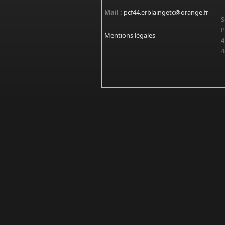
Mail :
pcf44.erblaingetc@orange.fr
S
P
Mentions légales
4
4