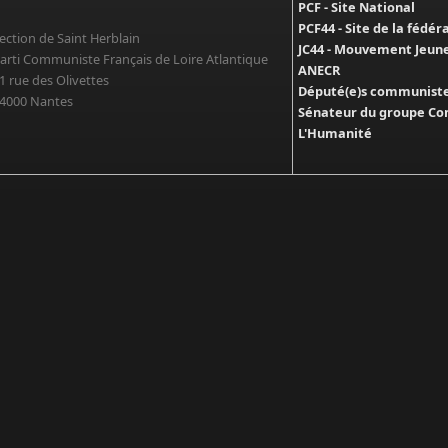
PCF - Site National
PCF44 - Site de la fédér
ection de Saint Herblain
JC44 - Mouvement Jeun
arti Communiste Français de Loire Atlantique
ANECR
1 rue des Olivettes
Député(e)s communistes
4000 Nantes
Sénateur du groupe Co
L'Humanité