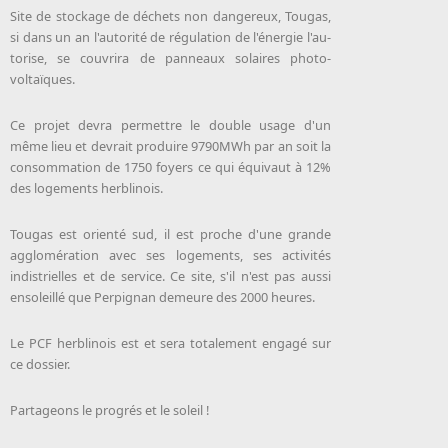
Site de stoc­kage de dé­chets non dan­ge­reux, Tou­gas,
si dans un an l'au­to­ri­té de ré­gu­la­tion de l'éner­gie l'au­
to­rise, se cou­vri­ra de pan­neaux so­laires photo­
voltaïques.
Ce pro­jet devra permettre le double usage d'un
même lieu et de­vrait pro­duire 9790MWh par an soit la
consom­ma­tion de 1750 foyers ce qui équivaut à 12%
des lo­ge­ments her­bli­nois.
Tougas est orienté sud, il est proche d'une grande
agglomération avec ses logements, ses activités
indistrielles et de service. Ce site, s'il n'est pas aussi
ensoleillé que Perpignan demeure des 2000 heures.
Le PCF herblinois est et sera totalement engagé sur
ce dossier.
Partageons le progrés et le soleil !