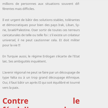
mil­lions de per­sonnes aux si­tua­tions sou­vent dif­
férentes mais dif­fi­ciles.
Il est urgent de bâ­tir des so­lu­tions stables, to­lé­rantes
et dé­mo­cra­tiques pour bien des pays Irak, Li­ban, Sy­
rie, Is­raël/Pa­lestine. Oser sor­tir de toutes ces ter­reurs
ca­ri­ca­tu­rales de telle ou telle foi : s'il existe un créa­teur
uni­ver­sel, il ne peut cau­tion­ner ce­la. Et doit mi­li­ter
pour la vie !!!
En Tur­quie aus­si, le ré­gime Er­do­gan s'écarte de l'Etat
laïc. Ses am­bi­guï­tés in­quiètent.
L'avenir régional ne peut se faire par un découpage de
type Yalta ou à un trop grand découpage éthnique.
Oui, il faut bâ­tir un après EI qui soit équi­lib­ré et tour­né
vers la paix.
Contre le