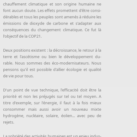
chauf­fe­ment cli­ma­tique et son ori­gine hu­maine ne
font au­cun doute. Les ef­fets pro­mettent d'être consi­
dé­rables et tous les peuples sont ame­nés à ré­duire les
émis­sions de di­oxyde de car­bone et s'adap­ter aux
conséquences du chan­ge­ment cli­ma­tique. Ce fut là
l'ob­jec­tif de la COP21.
Deux po­si­tions existent : la dé­crois­sance, le re­tour à la
terre et l'as­cé­tisme ou bien le dé­ve­lop­pe­ment du­
rable. Nous sommes des éco-mo­der­ni­sa­teurs. Nous
pen­sons qu'il est pos­sible d'allier éco­lo­gie et qua­li­té
de vie pour tous.
D'un point de vue tech­nique, l'ef­fi­ca­ci­té doit être la
prio­ri­té et non les pré­ju­gés sur tel ou tel moyen. A
titre d'exemple, sur l'éner­gie, il fau­t à la fois mieux
consommer mais aus­si avoir un nou­veau mixte
hydrogène, nucléaire, solaire, éolien... avec peu de
rejets.
La so­brié­té des ac­ti­vi­tés hu­maines est un en­jeu indus­