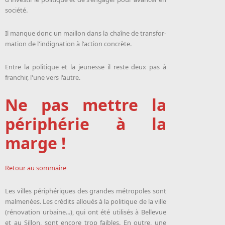
société.
Il manque donc un maillon dans la chaîne de trans­for­
ma­tion de l'indi­gna­tion à l'ac­tion concrète.
Entre la po­li­tique et la jeu­nesse il reste deux pas à
fran­chir, l'une vers l'autre.
Ne pas mettre la
périphérie à la
marge !
Retour au sommaire
Les villes péri­phé­riques des grandes mé­tro­poles sont
malme­nées. Les cré­dits al­loués à la po­li­tique de la ville
(ré­no­va­tion ur­baine...), qui ont été utilisés à Bellevue
et au Sillon, sont en­core trop faibles. En outre, une