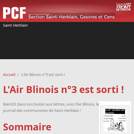
Aller au contenu principal
Saint Herblain
Accueil
/
L'Air Blinois n°3 est sorti !
L'Air Blinois n°3 est sorti !
Bientôt dans vos boites aux lettres, voici l'Air Blinois, le
journal des communistes de Saint-Herblain !
Sommaire