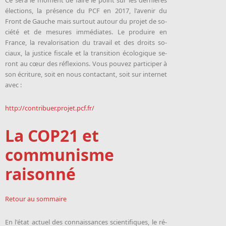
élec­tions, la présence du PCF en 2017, l'avenir du
Front de Gauche mais sur­tout autour du pro­jet de so­
cié­té et de me­sures im­mé­diates. Le pro­duire en
France, la re­va­lo­ri­sa­tion du tra­vail et des droits so­
ciaux, la justice fiscale et la tran­si­tion éco­lo­gique se­
ront au cœur des ré­flexions. Vous pouvez participer à
son écri­ture, soit en nous contac­tant, soit sur inter­net
avec :
http://contri­buer.pro­jet.pcf.fr/
La COP21 et
communisme
raisonné
Retour au sommaire
En l'état ac­tuel des connais­sances scien­ti­fiques, le ré­