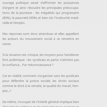
courage politique serait d'af­fron­ter les puis­sances
d'ar­gent et ain­si ré­soudre les princi­pales pré­oc­cu­pa­
tions de la jeunesse : les in­éga­li­tés qui pro­gressent
(85%), la pau­vre­té (95%) et bien­-sûr l'insécu­ri­té ma­té­
rielle et l'em­ploi.
Des ré­ponses sont donc at­ten­dues et elles ap­pellent
les ac­teurs du mou­ve­ment so­cial à se re­mettre en
cause.
Si la si­tua­tion est cri­tique, les moyens pour l'amélio­rer
font po­lémique : les syn­di­cats et par­tis n'at­tirent pas
la confiance... Par mécon­nais­sance ?
Car en réa­li­té, com­ment s'or­gani­ser sans les syn­di­cats
pour dé­fendre la justice so­ciale, les droits so­ciaux
comme le droit à la re­traite, la qua­li­té du tra­vail, l'em­
ploi...?
De même, s'occuper de l'in­té­rêt gé­né­ral im­plique bien
d'investir le politique et de s'engager pour avancer en