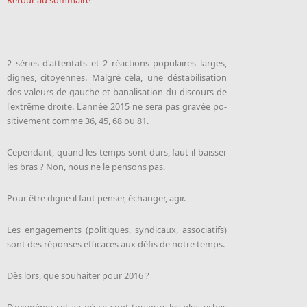
2 sé­ries d'at­ten­tats et 2 ré­ac­tions popu­laires larges,
dignes, ci­toyennes. Mal­gré ce­la, une dé­sta­bi­li­sa­tion
des va­leurs de gauche et ba­na­li­sa­tion du discours de
l'ext­rême droite. L'an­née 2015 ne se­ra pas gra­vée po­
si­ti­ve­ment comme 36, 45, 68 ou 81.
Ce­pen­dant, quand les temps sont durs, faut-il bais­ser
les bras ? Non, nous ne le pensons pas.
Pour être digne il faut pen­ser, échan­ger, agir.
Les en­ga­ge­ments (po­li­tiques, syn­di­caux, as­so­cia­tifs)
sont des ré­ponses ef­fi­caces aux dé­fis de notre temps.
Dès lors, que sou­hai­ter pour 2016 ?
D'oxy­géner cet air où ce sont tou­jours les plus riches