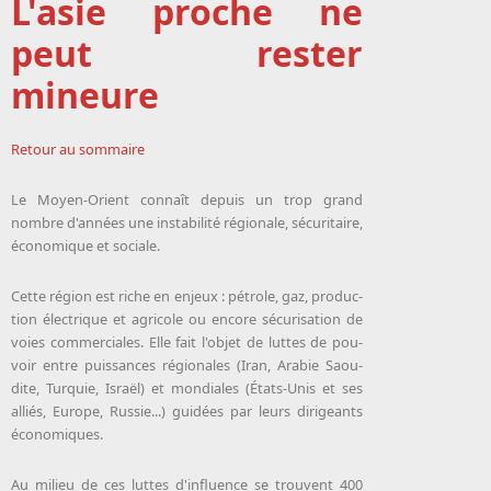
L'asie proche ne
peut rester
mineure
Retour au sommaire
Le Moyen-Orient connaît de­puis un trop grand
nombre d'an­nées une in­sta­bi­li­té ré­gio­nale, sécu­ri­taire,
éco­no­mique et so­ciale.
Cette ré­gion est riche en en­jeux : pé­trole, gaz, pro­duc­
tion électrique et agri­cole ou en­core sécu­ri­sa­tion de
voies commerciales. Elle fait l'ob­jet de luttes de pou­
voir entre puis­sances ré­gio­nales (Iran, Ara­bie Saou­
dite, Tur­quie, Is­raël) et mon­diales (États-Unis et ses
alliés, Eu­rope, Rus­sie...) gui­dées par leurs di­ri­geants
éco­no­miques.
Au mi­lieu de ces luttes d'in­fluence se trouvent 400