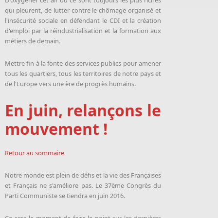
qui pleurent, de lut­ter contre le chô­mage or­gani­sé et
l'in­sécu­ri­té so­ciale en dé­fen­dant le CDI et la créa­tion
d'em­ploi par la ré­indus­tria­li­sa­tion et la for­ma­tion aux
mé­tiers de de­main.
Mettre fin à la fonte des ser­vices pu­blics pour ame­ner
tous les quar­tiers, tous les ter­ri­toires de notre pays et
de l'Eu­rope vers une ère de pro­grès hu­mains.
En juin, relançons le
mouvement !
Retour au sommaire
Notre monde est plein de dé­fis et la vie des Fran­çaises
et Fran­çais ne s'améliore pas. Le 37ème Congrès du
Par­ti Com­muniste se tien­dra en juin 2016.
Ce se­ra le mo­ment de faire le point sur les der­nières