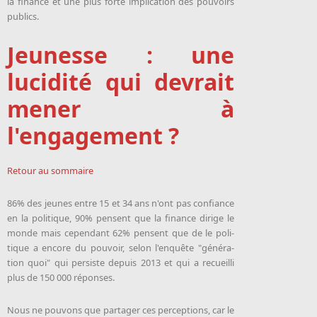
la fi­nance et une plus forte im­pli­ca­tion des pou­voirs
pu­blics.
Jeunesse : une
lucidité qui devrait
mener à
l'engagement ?
Retour au sommaire
86% des jeunes entre 15 et 34 ans n'ont pas confiance
en la po­li­tique, 90% pensent que la fi­nance di­rige le
monde mais cependant 62% pensent que de le po­li­
tique a en­core du pou­voir, selon l'en­quête "gé­né­ra­
tion quoi" qui per­siste de­puis 2013 et qui a re­cueilli
plus de 150 000 ré­ponses.
Nous ne pou­vons que par­ta­ger ces perceptions, car le