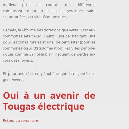
meilleur prise en compte des différentes
composantes des quartiers sensibles serait nécessaire
: copropriétés, activités économiques...
Demain, la ré­forme des do­ta­tions que verse l'État aux
com­munes serait avec 3 parts : une par ha­bi­tant, une
pour les zones ru­rales et une "de centra­li­té" (pour les
comm­unes cœur d'ag­glo­mé­ra­tion), les villes péri­phé­
riques comme Saint-Her­blain risquent de perdre en­
core des moyens.
Et pour­tant, c'est en périphérie que la majorité des
gens vivent.
Oui à un avenir de
Tougas électrique
Retour au sommaire