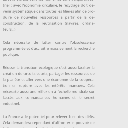
triel : avec l'éco­no­mie cir­cu­laire, le re­cy­clage doit de­
venir systé­ma­tique dans toutes les fi­lières afin de pro­
duire de nou­velles res­sources à par­tir de la dé­
construc­tion, de la réutilisation (navires, or­di­na­
teurs...).
Cela nécessite de lutter contre l'obsolescence
programmée et d'accroître massivement la recherche
publique.
Réus­sir la tran­si­tion éco­lo­gique c'est aus­si fa­ci­li­ter la
créa­tion de cir­cuits courts, partager les ressources de
la planète et al­ler vers une éco­no­mie de la co­opé­ra­
tion en rup­ture avec les in­té­rêts fi­nan­ciers. Cela
nécessite aussi une réflexion à l'échelle mondiale sur
l'accès aux connaissances humaines et le secret
industriel.
La France a le po­ten­tiel pour rele­ver bien des défis.
Ce­la de­man­de­ra ce­pen­dant d'af­fron­ter le pou­voir de