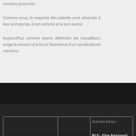
voulons proscrire.
Comme nous, la majorité des salariés sont attachés à
leur entreprise, à son activité et à son avenir.
Aujourd’hui comme avant, défendre les travailleurs
exige le recours à la loi et l'existence d'un syndicalisme
reconnu.
Autres liens :
PCF - Site National