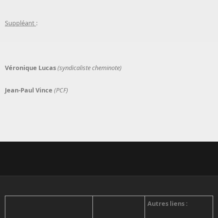
Suppléant
:
Véronique Lucas
(syndicaliste cheminote)
Jean-Paul Vince
(PCF)
Autres liens :