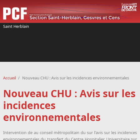
Aller au contenu principal
Saint Herblain
Accueil
/
Nouveau CHU : Avis sur les incidences environnementales
Nouveau CHU : Avis sur les
incidences
environnementales
Intervention de
au conseil métropolitain du sur l'avis sur les incidences
environnementales du transfert du Centre Hospitalier Universitaire sur