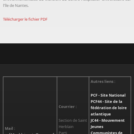
l'île de Nantes.
Télécharger le fichier PDF
Autres liens :
PCF - Site National
PCF44 - Site de la
Courrier :
fédération de loire
atlantique
Section de Saint
JC44 - Mouvement
Herblain
Jeunes
Mail :
Parti
Communistes de