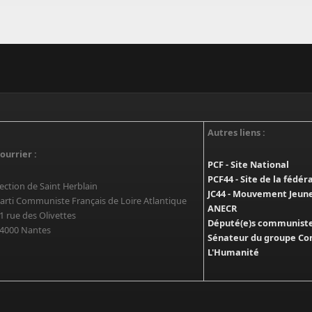
Autres liens :
ourrier :
PCF - Site National
PCF44 - Site de la fédér
ection de Saint Herblain
JC44 - Mouvement Jeun
arti Communiste Français de Loire Atlantique
ANECR
1 rue des Olivettes
Député(e)s communistes
4000 Nantes
Sénateur du groupe Co
L'Humanité