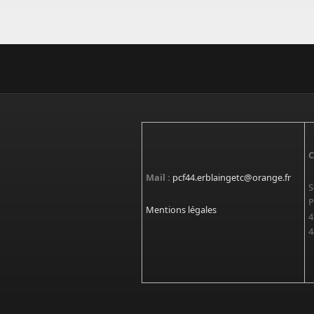
C
Mail :
pcf44.erblaingetc@orange.fr
S
P
Mentions légales
4
4