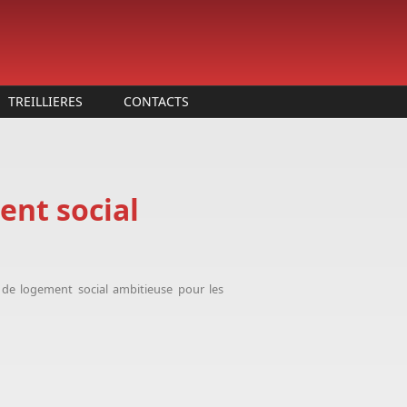
TREILLIERES
CONTACTS
ent social
 de logement social ambitieuse pour les