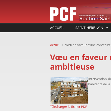
Aller au contenu principal
ACCUEIL
SAINT HERBLAIN
Accueil
/
Vœu en faveur d’une construct
Vœu en faveur 
ambitieuse
Intervention 
habitants de la
Télécharger le fichier PDF