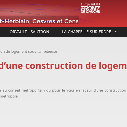
ORVAULT - SAUTRON
LA CHAPPELLE SUR ERDRE
ion de logement social ambitieuse
d’une construction de logem
de
au conseil métropolitain du pour le vœu en faveur d’une construction
 métropole.