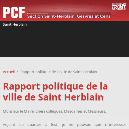
Aller au contenu principal
Saint Herblain
Accueil
/
Rapport politique de la ville de Saint Herblain
Rapport politique de la
ville de Saint Herblain
Monsieur le Maire, Chers collègues, Mesdames et Messieurs,
Adjoint de quartier à l’est, je ne pouvais que m’intéresser