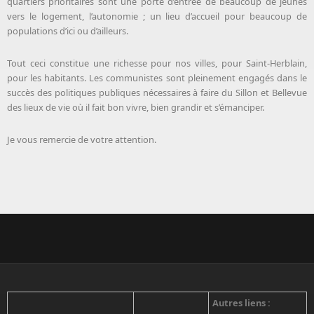
quartiers prioritaires sont une porte d’entrée de beaucoup de jeunes
vers le logement, l’autonomie ; un lieu d’accueil pour beaucoup de
populations d’ici ou d’ailleurs.
Tout ceci constitue une richesse pour nos villes, pour Saint-Herblain,
pour les habitants. Les communistes sont pleinement engagés dans le
succès des politiques publiques nécessaires à faire du Sillon et Bellevue
des lieux de vie où il fait bon vivre, bien grandir et s’émanciper.
Je vous remercie de votre attention.
Autres liens :