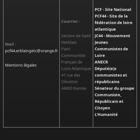
PCF - Site National
PCF44 - Site de la
Courrier :
fédération de loire
atlantique
Section de Saint
JC44 - Mouvement
Herblain
Jeunes
Mail :
Parti
Communistes de
pcf44.erblaingetc@orange.fr
Communiste
Loire
Français de
ANECR
Mentions légales
Loire Atlantique
Député(e)s
41 rue des
communistes et
Olivettes
républicains
44000 Nantes
Sénateur du groupe
Communiste,
Républicain et
Citoyen
L'Humanité